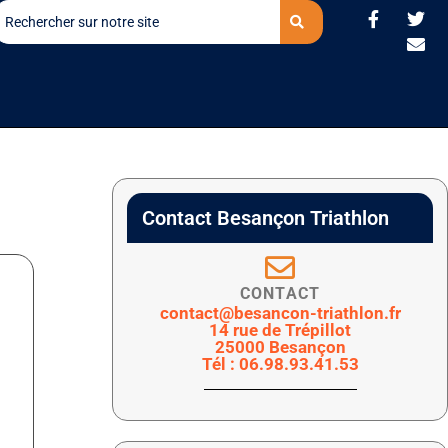
Contact Besançon Triathlon
CONTACT
contact@besancon-triathlon.fr
14 rue de Trépillot
25000 Besançon
Tél : 06.98.93.41.53