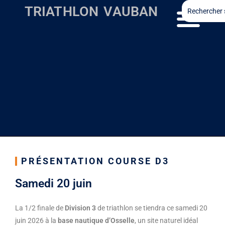
TRIATHLON VAUBAN
PRÉSENTATION COURSE D3
Samedi 20 juin
La 1/2 finale de
Division 3
de triathlon se tiendra ce samedi 20
juin 2026 à la
base nautique d’Osselle
, un site naturel idéal