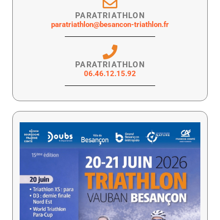
PARATRIATHLON
paratriathlon@besancon-triathlon.fr
PARATRIATHLON
06.46.12.15.92