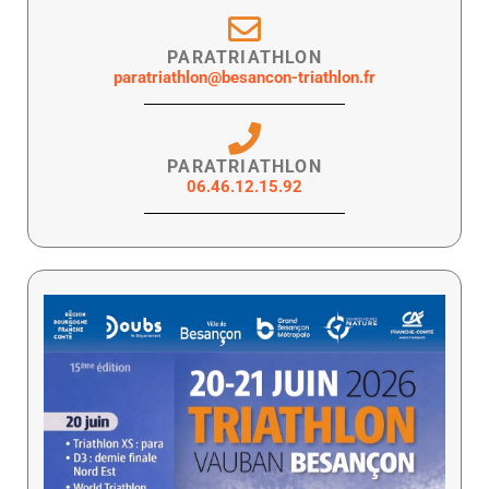
PARATRIATHLON
paratriathlon@besancon-triathlon.fr
PARATRIATHLON
06.46.12.15.92